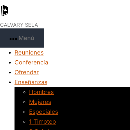
Saltar
Capilla
al
Calvario
CALVARY SELA
contenido
Costa
Menú
Rica
Reuniones
Conferencia
Ofrendar
Enseñanzas
Hombres
Mujeres
Especiales
1 Timoteo