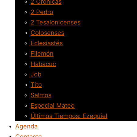
2 Crónicas
2 Pedro
2 Tesalonicenses
Colosenses
Eclesiastés
Filemón
Habacuc
Job
Tito
Salmos
Especial Mateo
Últimos Tiempos: Ezequiel
Agenda
Contacto