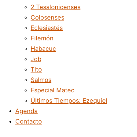
2 Tesalonicenses
Colosenses
Eclesiastés
Filemón
Habacuc
Job
Tito
Salmos
Especial Mateo
Últimos Tiempos: Ezequiel
Agenda
Contacto